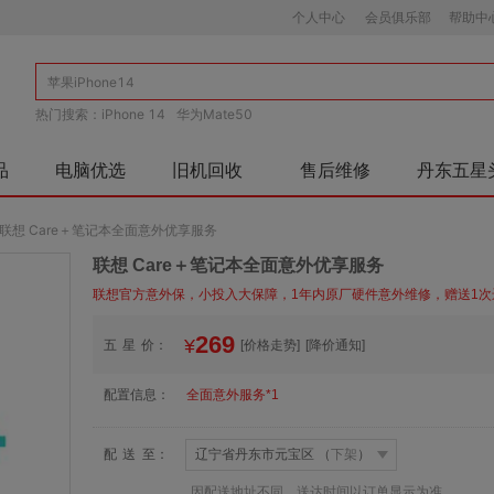
个人中心
会员俱乐部
帮助中
热门搜索：
iPhone 14
华为Mate50
品
电脑优选
旧机回收
售后维修
丹东五星
联想 Care＋笔记本全面意外优享服务
联想 Care＋笔记本全面意外优享服务
联想官方意外保，小投入大保障，1年内原厂硬件意外维修，赠送1次
269
¥
五
星
价：
[价格走势]
[降价通知]
配
置
信
息：
全面意外服务*1
配
送
至：
辽宁省丹东市元宝区 （
下架
）
因配送地址不同，送达时间以订单显示为准