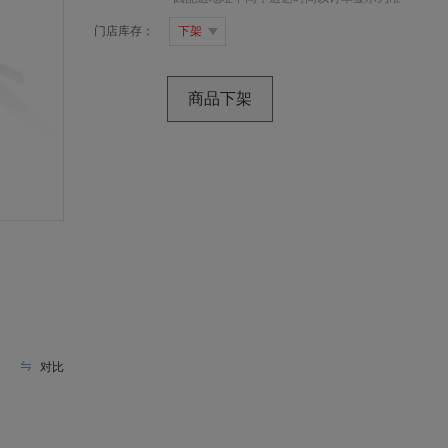
门
店
库
存：
下架
商品下架
对比