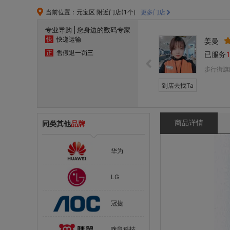
当前位置：元宝区 附近门店(1个)
更多门店
专业导购 | 您身边的数码专家
快
快递运输
姜曼
正
售假退一罚三
已服务
步行街旗
到店去找Ta
商品详情
同类其他
品牌
华为
LG
冠捷
咪鼠科技