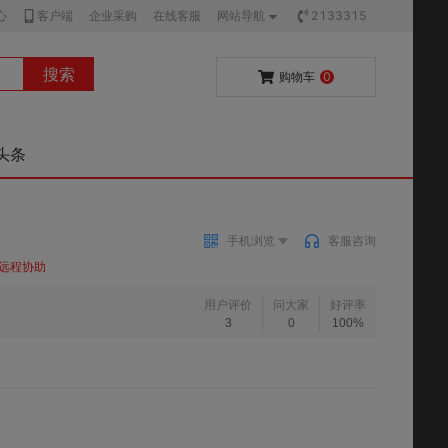
心
客户端
企业采购
在线客服
网站导航
2133315
搜索
购物车
0
头条
手机浏览
客服咨询
远程协助
用户评价
问大家
好评率
3
0
100%