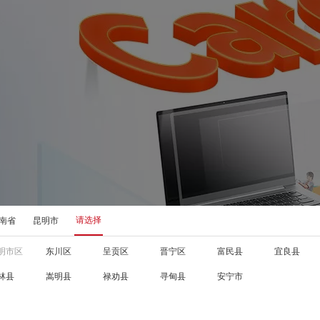
请选择
南省
昆明市
明市区
东川区
呈贡区
晋宁区
富民县
宜良县
林县
嵩明县
禄劝县
寻甸县
安宁市