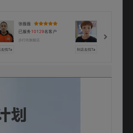
张薇薇
王硕
已服务
10129
名客户
已服务
6658
名客
步行街旗舰店
步行街旗舰店
去找Ta
到店去找Ta