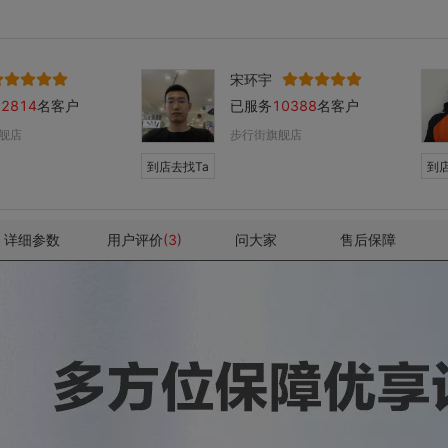
宋环宇
12814
名客户
已服务
10388
名客户
舰店
步行街旗舰店
到店去找Ta
到店
详细参数
用户评价
(3)
问大家
售后保障