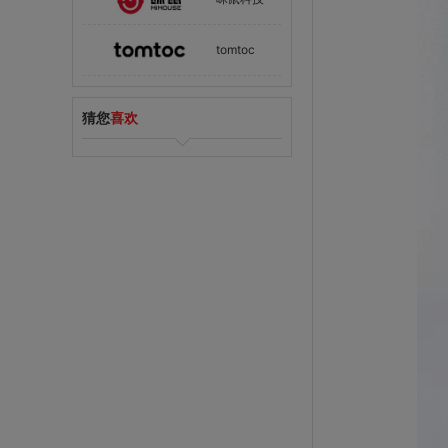
tomtoc
索尼
猜您
喜欢
联想