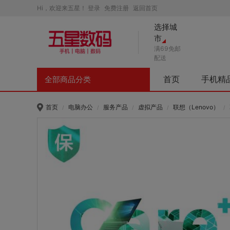
Hi，欢迎来五星！
登录
免费注册
返回首页
选择城
市
满69免邮
配送
首页
手机精
全部商品分类
首页
电脑办公
服务产品
虚拟产品
联想（Lenovo）
/
/
/
/
/