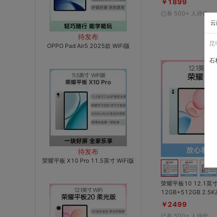
￥1899
已有
500+
人评价
云
待发布
昆
OPPO Pad Air5 2025款 WiFi版
石
待发布
荣耀平板 X10 Pro 11.5英寸 WiFi版
荣耀平板10 12.1英寸
12GB+512GB 2.5K高清高刷大屏；
10100mAh轻薄大
￥2499
7强劲芯；百万新课标
已有
500+
人评价