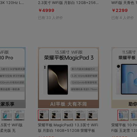
2.3英寸 WiFi版 月影白 12GB+256G
WiFi版 天青色 12
电池长续航；AI
B 标准版 薄到飞起 强到起飞；4.8mm
高清高刷大屏；1
￥4999
￥2299
；PC级生产力
超轻薄OLED平板；秒变PC；第五代
池；第三代骁龙
已有
33
人评价
已有
4
人评价
版支持绿洲护
骁龙8；轻松安全养虾
内容+家长远程
对比
对比
收藏
收藏
.5英寸 WiFi版
荣耀平板 MagicPad3 13.3英寸 WiFi
荣耀平板 10 Pr
苍山灰 8GB+256GB 柔光版 无
版 月影白 16GB+512GB 荣耀平板
Fi版 玉龙雪 12
置荣耀Magic-P