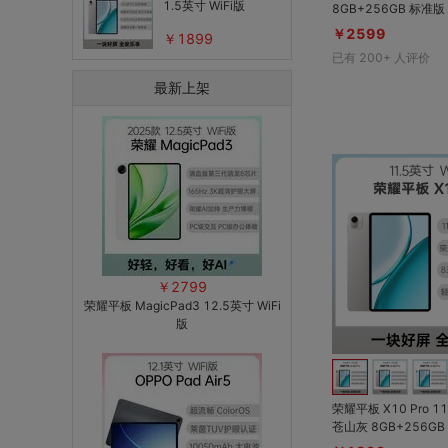
1.5英寸 WiFi版
8GB+256GB 标准版 3K 120Hz LC
D屏；10100mAh大
￥2599
￥1899
学习智能体备考更高效
已有
200+
人评价
畅联苹果生态（柔光
眼）
最新上架
￥2799
荣耀平板 MagicPad3 12.5英寸 WiFi
版
荣耀平板 X10 Pro 11