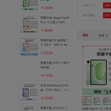
组装机配件
主屏尺寸：
全部
￥2599
办公设备
操作系统：
全部
荣耀平板 MagicPad3
Pro 12.3英寸 WiFi版
（YLE-W09）
￥4999
综合
价格
荣耀平板10 焕新版 1
2.1英寸 （HEY3-W0
0）WiFi版
￥2299
荣耀平板 X10 11英寸
WiFi版
￥1799
华为 MatePad 2026
款（TXZ-W20）11.
5 柔光版
￥2299
荣耀平板 X10 Pro 1
荣耀平板20 12.1英寸