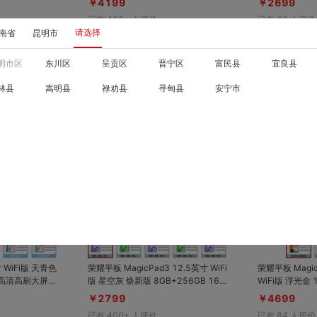
￥4199
￥2699
按键，快捷又好
已有
400+
人评价
已有
66
人评价
身；144Hz荣
请选择
南省
昆明市
AX影院；101
航；荣耀AI笔
C级 WPS Off
明市区
东川区
呈贡区
晋宁区
富民县
宜良县
林县
嵩明县
禄劝县
寻甸县
安宁市
对比
对比
收藏
收藏
 WiFi版 天青色
荣耀平板 MagicPad3 12.5英寸 WiFi
荣耀平板 Magic
版 星空灰 焕新版 8GB+256GB 165
WiFi版 浮光金 16
电池；第三代骁龙
Hz 3K超清护眼大屏；满血版第三代
款第五代骁龙8
￥2799
￥4699
内容+家长远程
骁龙8芯片；荣耀AI加持生产力爆棚；
寸165Hz超高
已有
400+
人评价
已有
84
人评价