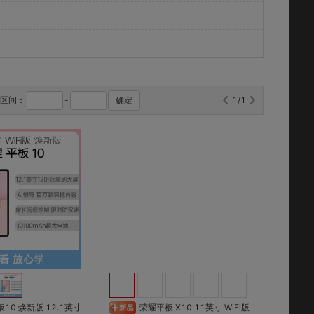
格区间：
-
确定
1/1
对比
对比
收藏
收藏
荣耀平板 X10 11英寸 WiFi版