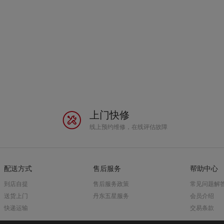
上门快修
线上预约维修，在线评估故障
配送方式
售后服务
帮助中心
到店自提
售后服务政策
常见问题解
送货上门
丹东五星服务
会员介绍
快递运输
交易条款