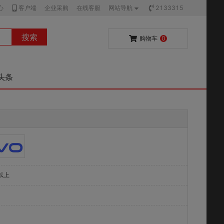
心
客户端
企业采购
在线客服
网站导航
2133315
搜索
购物车
0
头条
0以上