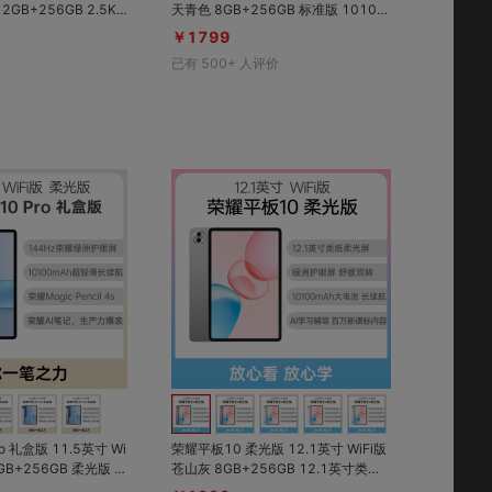
GB+256GB 2.5K
天青色 8GB+256GB 标准版 10100
0100mAh轻薄大电
mAh巨量电池，全天会议、网课、观
￥1799
7强劲芯；百万新课标
影轻松应对，随时在线，无惧掉电；1
已有
500+
人评价
控制
1英寸护眼全面屏，瀑布流观感，顺滑
触控；专属封闭桌面杜绝游戏干扰，
儿童面部解锁直达学习空间，APP限
时防沉迷，封闭使用更放心
对比
对比
收藏
收藏
o 礼盒版 11.5英寸 Wi
荣耀平板10 柔光版 12.1英寸 WiFi版
GB+256GB 柔光版 内
苍山灰 8GB+256GB 12.1英寸类纸
encil 4s，实体笔身
柔光屏；绿洲护眼屏舒缓双眸；1010