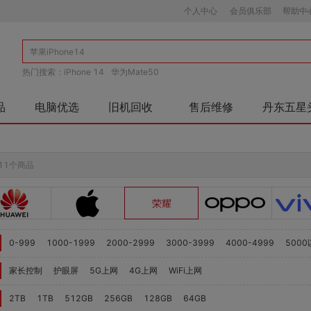
个人中心
会员俱乐部
帮助中
热门搜索：
iPhone 14
华为Mate50
品
电脑优选
旧机回收
售后维修
丹东五星
11个商品
荣耀
0-999
1000-1999
2000-2999
3000-3999
4000-4999
500
家长控制
护眼屏
5G上网
4G上网
WiFi上网
2TB
1TB
512GB
256GB
128GB
64GB