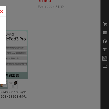
￥1999
办；全金属一体化机
0mAh大电池长续航；AI学习辅导百万
已有
1000+
人评价
耀绿洲护眼屏，随身IM
新课标内容
×
00mAh超轻薄长续
记，学习六边形战神；P
ice，轻松学习
对比
收藏
Pad3 Pro 13.3英寸
GB+512GB 全球首
至尊版平板；13.3英
刷护眼屏；PC级WP