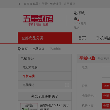
Hi，欢迎来五星！
登录
免费注册
返回首页
选择城
市
满69免邮
配送
首页
手机精
全部商品分类
首页
电脑办公
平板电脑
/
/
平板电脑
电脑办公
共搜索到
笔记本电脑
品牌：
平板电脑
电脑周边
+
价格：
全部
网络产品
功能特色：
全部
浏览了最终购买了
适配器
荣耀平板20 12.1英寸
机身内存：
全部
WiFi版