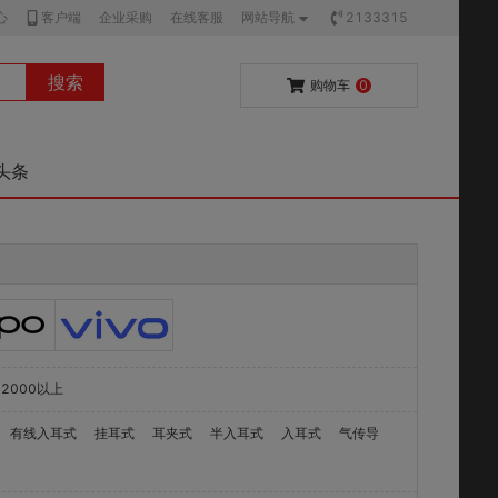
心
客户端
企业采购
在线客服
网站导航
2133315
搜索
购物车
0
头条
2000以上
有线入耳式
挂耳式
耳夹式
半入耳式
入耳式
气传导