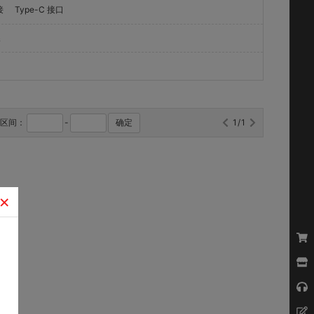
接
Type-C 接口
噪
格区间：
-
确定
1/1
×