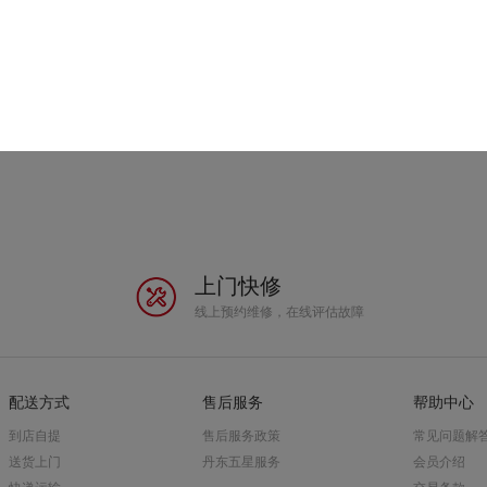
韶音 OpenSwim Pro 2 S720 新一代
弹钛弧
游泳跑步骨传导蓝牙耳机 鲸鱼灰 IP6
稳固夹持，跑步
8级别最深50米级防水，畅游更安
￥1598
全面升级，搭载
心；64GB 超大存储，支持 QQ 音乐
已有
36
人评价
聚合技术；IP5
无线导入与离线播放，游泳无需带手
雨水；40 小时
机，训练随时畅听；蓝牙模式续航 12
小时，充电 90 分钟满电，长距离训
练告别电量焦虑
上门快修
线上预约维修，在线评估故障
配送方式
售后服务
帮助中心
到店自提
售后服务政策
常见问题解
送货上门
丹东五星服务
会员介绍