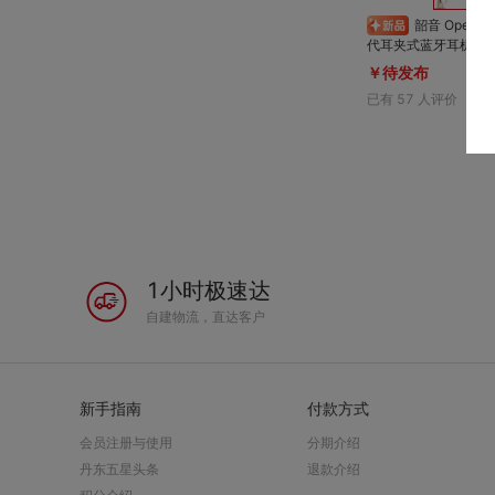
韶音 OpenDots 2 E320 新一
代耳夹式蓝牙耳机 白金缮 超回
+ 柔感硅胶，自适应
￥待发布
运动狂甩不掉；音质
已有
57
人评价
杜比音效与新一代低频
7 防水防尘，无惧汗水
超长续航+无线充电
1小时极速达
自建物流，直达客户
新手指南
付款方式
会员注册与使用
分期介绍
丹东五星头条
退款介绍