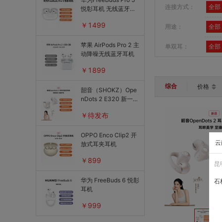
连接方式：
全部
悦彰耳机 无线蓝牙降
噪耳机（T0023）
￥1499
用途：
全部
苹果 AirPods Pro 2 主
单双耳：
全部
动降噪无线蓝牙耳机
￥1899
综合
价格
韶音（SHOKZ）Ope
nDots 2 E320 新一代
耳夹式蓝牙耳机
￥待发布
OPPO Enco Clip2 开
云
放式耳夹耳机
￥899
昆
华为 FreeBuds 6 悦彰
石
耳机
￥999