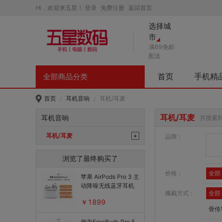
Hi，欢迎来五星！
登录
免费注册
返回首页
选择城
市
满69免邮
配送
首页
手机精
全部商品分类
首页
耳机音响
耳机/耳麦
/
/
耳机/耳麦
耳机音响
共搜索
耳机/耳麦
+
品牌：
真无线蓝牙耳机
浏览了最终购买了
头戴式耳机
价格：
全部
苹果 AirPods Pro 3 主
动降噪无线蓝牙耳机
佩戴方式：
全部
￥1899
骨传
华为FreeBuds Pro 5