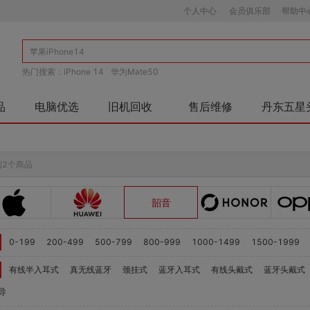
个人中心
会员俱乐部
帮助中
热门搜索：
iPhone 14
华为Mate50
品
电脑优选
旧机回收
售后维修
丹东五星
到2个商品
韶音
0-199
200-499
500-799
800-999
1000-1499
1500-1999
有线半入耳式
真无线蓝牙
颈挂式
蓝牙入耳式
有线头戴式
蓝牙头戴式
导