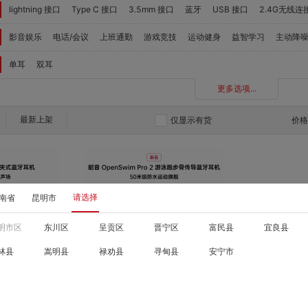
lightning 接口
Type C 接口
3.5mm 接口
蓝牙
USB 接口
2.4G无线连
影音娱乐
电话/会议
上班通勤
游戏竞技
运动健身
益智学习
主动降
单耳
双耳
更多选项...
最新上架
仅显示有货
价
请选择
南省
昆明市
明市区
东川区
呈贡区
晋宁区
富民县
宜良县
林县
嵩明县
禄劝县
寻甸县
安宁市
对比
对比
收藏
收藏