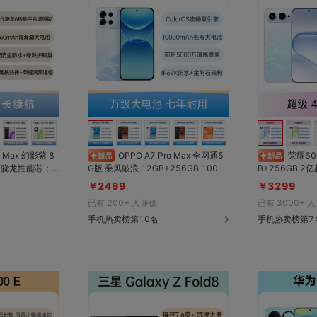
对比
对比
收藏
收藏
OPPO A7 Pro Max 全网通5
荣耀600 超级版 光羽蓝 12G
G版 乘风破浪 12GB+256GB 10000
B+256GB 2亿超清大底主摄，4K闪
000nits荣耀绿
mAh长寿大电池；IP69K超强防水性
光微单Live，
￥2499
￥3299
面硬核抗摔；I
能；超抗摔金刚石架构；ColorOS 16
池，8000nit
已有
200+
人评价
已有
3000+
人
6顶配防水；全能AI
超流畅更AI；前后5000万像素
mm极窄四等边，I
手机热卖榜第10名
满级防尘防水
手机热卖榜第7