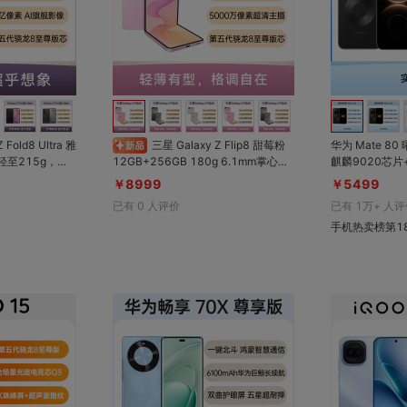
对比
对比
收藏
收藏
三星 Galaxy Z Flip8 甜莓粉
华为 Mate 80
12GB+256GB 180g 6.1mm掌心折
麒麟9020芯片+
叠屏手机；2亿像
叠；4.1英寸超大外屏 5000万主摄；
S 6，越用越
￥8999
￥5499
反8.0英寸超清
第五代骁龙8至尊版旗舰芯片
更出片；双环设
已有
0
人评价
已有
1万+
人评
至尊版旗舰芯
首发户外探索模
手机热卖榜第1