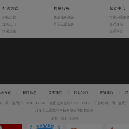
配送方式
售后服务
帮助中心
到店自提
售后服务政策
常见问题解
送货上门
丹东五星服务
会员介绍
快递运输
交易条款
配送方式
|
招聘信息
|
关于我们
|
联系我们
|
投诉建议
|
I
间
:
周一至周日 08:30-17:30
全国服务热线
:
2133315
工作时间
:
周一至周日 0
丹东市五星数码科技有限公司版权所有
证书下载
门店选择