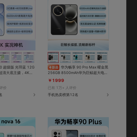
对比
对比
收藏
收藏
华为畅享 90 Pro Max 曜金黑
256GB 8500mAh华为巨鲸超大电池
8600mAh青海湖大电
持久续航；超丝滑方舟引擎+麒麟800
￥1999
s高亮绿洲护眼屏，0.98
0芯，操作更流畅；玄甲机身五星认证
评价
已有
1万+
人评价
P68&IP69&IP69K
抗摔耐磨；120Hz臻彩护眼屏；首次
名
支持Wifi7，5A速度畅快稳定
手机热卖榜第12名