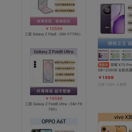
￥10599
三星 Galaxy Z Flip8（SM-F7760）
荣耀 X70 Pro Max 幻影紫 8
GB+256GB 全新高通骁龙性能芯；8
560mAh超大电池；6
￥1999
洲护眼屏；金标认证十
已有
100+
人评价
P69K&IP68&IP6
图片编辑技术
￥16599
三星 Galaxy Z Fold8 Ultra（SM-F9
760）