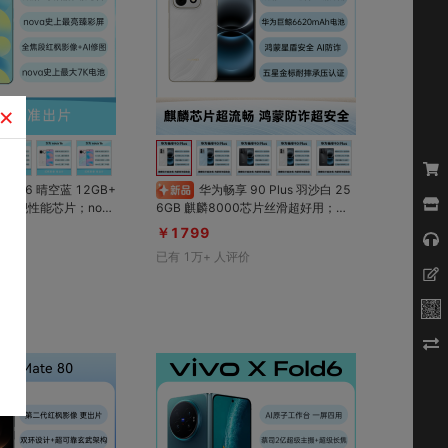
×
对比
对比
收藏
收藏
华为畅享 90 Plus 羽沙白 25
6GB 麒麟8000芯片丝滑超好用；华
；全焦段红枫影像+AI
为巨鲸6620mAh电池超长续航；鸿
￥1799
上最大7K电池
蒙星盾安全 AI防诈骗；五星金标耐摔
评价
已有
1万+
人评价
承压认证