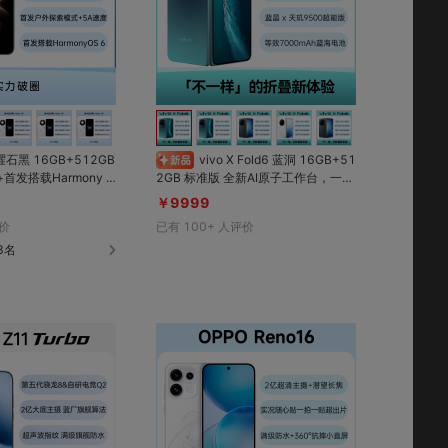
对比
对比
收藏
收藏
 曜石黑 16GB+512GB
vivo X Fold6 蓝洞 16GB+51
首发搭载Harmony O
2GB 标准版 全新AI原子工作台，一屏
香；第二代红枫原色影像
四用；蔡司2亿超级主摄+超级长焦；
￥9999
计+超可靠玄武架构；
7000mAh蓝海大电池；蓝晶 x 天玑9
价
已有
100+
人评价
式+5A速度快人一步
500超能版芯片
8名