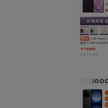
三星 Galaxy Z Fold8 Ultra 雅
暮紫 12GB+256GB 轻至215g，薄
至4.1mm超轻薄折
￥14999
素超大底主摄；高亮低
已有
2
人评价
大屏；第五代骁龙8