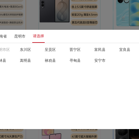
对比
对比
请选择
南省
昆明市
收藏
收藏
明市区
东川区
呈贡区
晋宁区
富民县
宜良县
三星 Galaxy Z Fold8 岩影灰
华为 nova 16 晴空蓝 12GB+
林县
嵩明县
禄劝县
寻甸县
安宁市
12GB+256GB 高亮低反宽屏沉浸观
256GB 麒麟9系旗舰性能芯片；nova
级长焦旗舰影像；
看体验；超轻薄超强护口袋便携；旗
史上最亮臻彩屏
￥12999
￥2999
144Hz蔡司大
舰性能持久续航；第五代骁龙8至尊版
修图；nova史
已有
9
人评价
已有
5000+
人
 3.0；
（for Galaxy）处理器；Galaxy AI智
能助手
手机热卖榜第20名