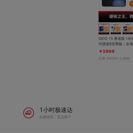
iQOO 15 赛道版 16GB
代骁龙8至尊版；全场
3；2K珠峰屏+超声波
￥5999
Ah电池+无线充；8K
已有
5000+
人评价
统，热量快速消散，
帧冷静；IP68+IP6
1小时极速达
自建物流，直达客户