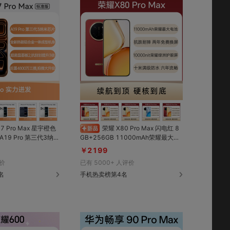
对比
对比
收藏
收藏
 17 Pro Max 星宇橙色
荣耀 X80 Pro Max 闪电红 8
GB+256GB 11000mAh荣耀最大电
热板，蒸发冷却技术；全
池超长续航；SGS五星金标抗跌耐摔
￥2199
锻铝合金一体成型；1
两年内免费换屏；10000nit荣耀绿洲
价
已有
5000+
人评价
tion 自适应刷新率；超
高亮护眼屏；IP69K&IP69&IP68十
刮能力提升3倍；后置
名
米满级防水；六年流畅不卡顿
手机热卖榜第4名
摄像头，拍照摄影大幅升
o系列免息分期版】每天
！享3年质保服务，电
%免费更换一次价值96
赠价值400/600元