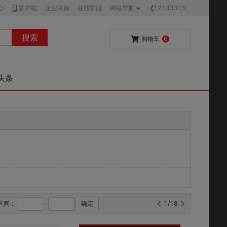
心
客户端
企业采购
在线客服
网站导航
2133315
搜索
购物车
0
头条
区间：
-
确定
1/18