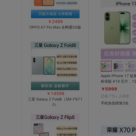
￥2499
OPPO A7 Pro Max 全网通5G版
Apple iPhone 17
标准版 A19 芯片，120Hz ProMotio
n自适应刷新率；超瓷
￥5999
能力提升3倍；拍照摄
￥14599
已有
7万+
人评价
56GB起步，加量不
三星 Galaxy Z Fold8（SM-F971
手机热卖榜第3名
0）