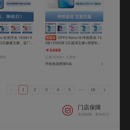
对比
对比
收藏
收藏
rbo 沧浪浮光 16GB+5
OPPO Reno16 怦然星动 12
GB+256GB 2亿超清主摄+潜望长
五代骁龙8旗舰芯+自
焦，实况超清晰超清透；实况随心
￥3499
；超声波指纹+满级防
贴，一拍一贴超出片；IP69K 满级防
评价
已有
6000+
人评价
44Hz电竞屏；7600
水，防水再升级，风吹雨打都不怕
续航
手机热卖榜第6名
1
2
3
4
5
•••
18
门店保障
实体购物，更加安心