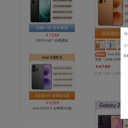
云
￥1299
OPPO A6T 全网通版
昆
vivo X300 E 全网通5G版 日
石
光橙 12GB+256GB 高通第五代骁龙
8旗舰芯片；蔡司超
￥4799
7200mAh蓝海电池；
已有
100+
人评价
师色彩屏；寰宇智慧通信
￥5299
vivo X300 E 全网通5G版