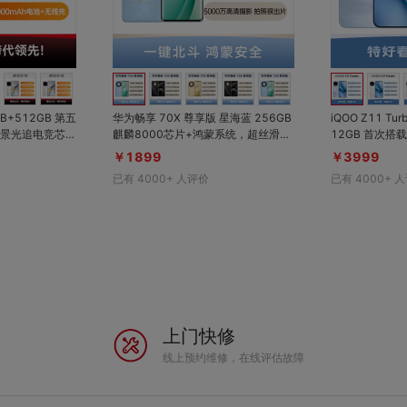
对比
对比
收藏
收藏
+512GB 第五
华为畅享 70X 尊享版 星海蓝 256GB
iQOO Z11 Tu
景光追电竞芯Q
麒麟8000芯片+鸿蒙系统，超丝滑超
12GB 首次搭载2亿像素主摄，蓝厂同
指纹；7000m
流畅；一键北斗，鸿蒙智慧通信； 61
款旗舰算法；第
￥1899
￥3999
 VC冰穹散热系
00mAh华为巨鲸长续航；双曲护眼
研电竞芯片Q2
已有
4000+
人评价
已有
4000+
人
高负载久玩仍稳
屏，五星超耐摔； 5000万高清摄
水+金属中框；1
9满级防尘防水
影，拍照很出片
mAh电池超长
上门快修
线上预约维修，在线评估故障