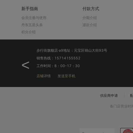
新手指南
付款方式
会员注册与使用
分期介绍
丹东五星头条
退款介绍
积分介绍
步行街旗舰店·a9地址：元宝区锦山大街93号
销售热线：15714155552
<
工作时间：8：00-17：30
店铺详情
发送至手机
供应商申请
|
各门店营业时