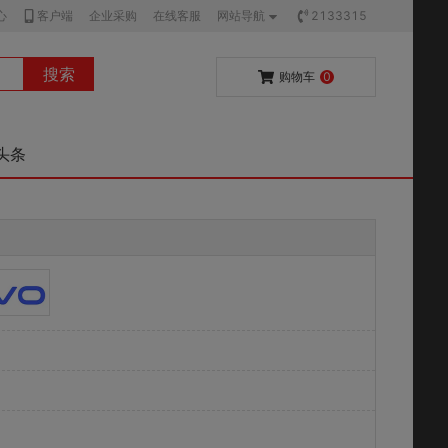
心
客户端
企业采购
在线客服
网站导航
2133315
搜索
购物车
0
头条