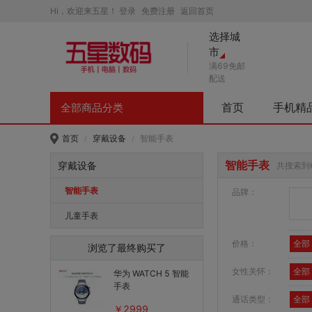
Hi，欢迎来五星！
登录
免费注册
返回首页
选择城
市
满69免邮
配送
首页
手机精
全部商品分类
首页
穿戴设备
智能手表
/
/
智能手表
穿戴设备
共搜索到
智能手表
品牌：
儿童手表
价格：
全部
浏览了最终购买了
女性关怀：
全部
华为 WATCH 5 智能
手表
通话类型：
全部
￥2999