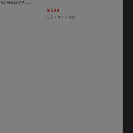
脑血管风险评估，无
￥699
I专业跑步，超长续航
已有
100+
人评价