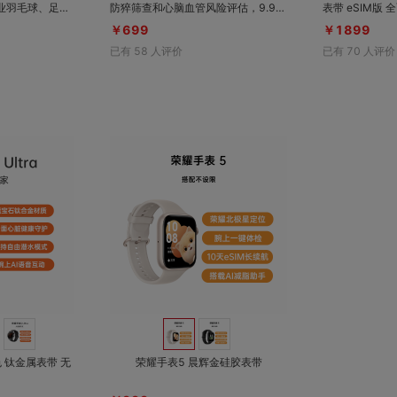
防猝筛查和心脑血管风险评估，9.9m
表带 eSIM版 全面心脏健康守护，防
守护，防猝筛查
m超薄设计，25天超长蓝牙续航，出
猝筛查研究，心
￥699
￥1899
35天超长续航
行主动智能提醒
感血压监测，A
已有
58
人评价
已有
70
人评价
对比
对比
收藏
收藏
荣耀手表5 Ultra 钛色 钛金属表带 无
荣耀手表5 晨辉金硅胶表带