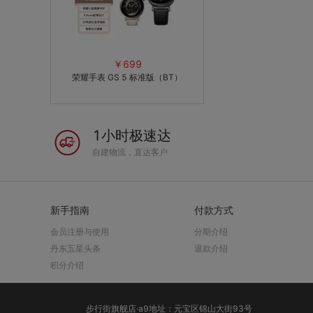
￥699
荣耀手表 GS 5 标准版（BT）
1小时极速达
自建物流，直达客户
新手指南
付款方式
会员注册与使用
分期介绍
丹东五星头条
退款介绍
积分介绍
步行街旗舰店·a9地址：元宝区锦山大街93号