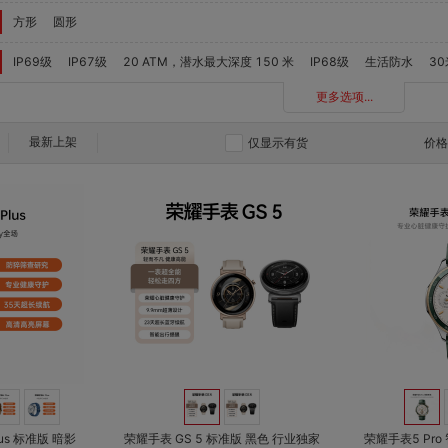
方形
圆形
IP69级
IP67级
20 ATM，潜水最大深度 150 米
IP68级
生活防水
3
更多选项...
最新上架
仅显示有货
价
对比
对比
收藏
收藏
荣耀手表 GS 5 标准版 黑色 行业独家
荣耀手表5 Pro