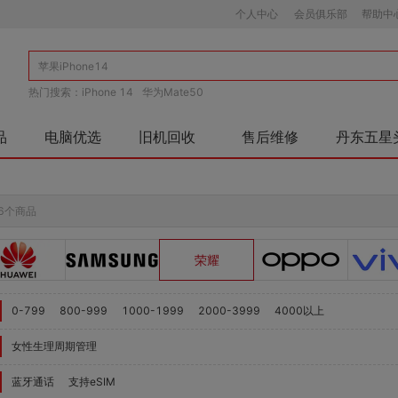
个人中心
会员俱乐部
帮助中
热门搜索：
iPhone 14
华为Mate50
品
电脑优选
旧机回收
售后维修
丹东五星
6个商品
荣耀
0-799
800-999
1000-1999
2000-3999
4000以上
女性生理周期管理
蓝牙通话
支持eSIM