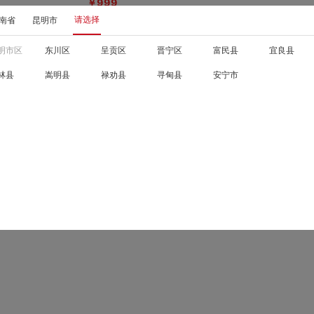
￥999
请选择
已有
300+
人评价
南省
昆明市
明市区
东川区
呈贡区
晋宁区
富民县
宜良县
林县
嵩明县
禄劝县
寻甸县
安宁市