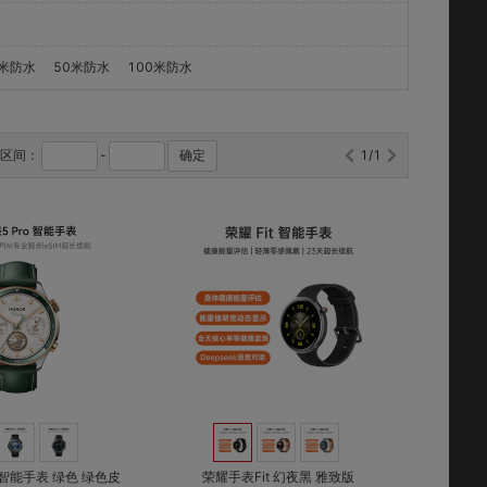
0米防水
50米防水
100米防水
格区间：
-
确定
1/1
对比
对比
收藏
收藏
 智能手表 绿色 绿色皮
荣耀手表Fit 幻夜黑 雅致版