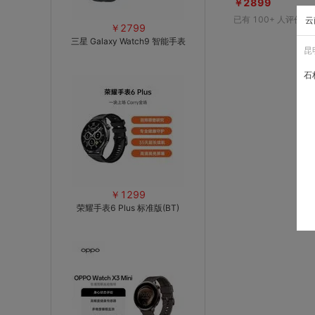
￥2899
已有
100+
人评价
云
￥2799
三星 Galaxy Watch9 智能手表
昆
石
￥1299
荣耀手表6 Plus 标准版(BT)