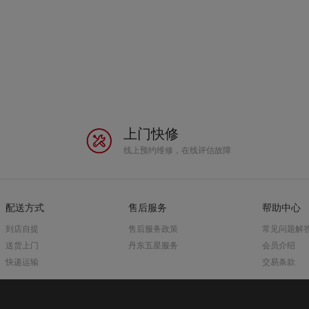
上门快修
线上预约维修，在线评估故障
配送方式
售后服务
帮助中心
到店自提
售后服务政策
常见问题解
送货上门
丹东五星服务
会员介绍
快递运输
交易条款