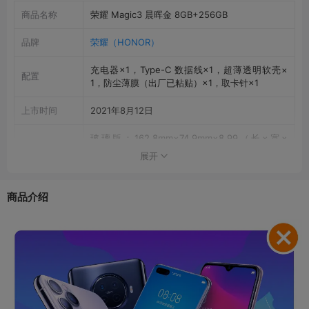
商品名称
荣耀 Magic3 晨晖金 8GB+256GB
品牌
荣耀（HONOR）
充电器×1，Type-C 数据线×1，超薄透明软壳×
配置
1，防尘薄膜（出厂已粘贴）×1，取卡针×1
上市时间
2021年8月12日
玻璃版：162.8mm×74.9mm×8.99（长×宽×
机身尺寸
厚）； 素皮版：162.8mm×74.9mm×9.5mm（长
展开
×宽×厚）
机身重量
玻璃版：约203克，素皮版：约202克
商品介绍
机身内存
256GB
运行内存
8GB
显示屏幕
屏幕尺寸
6.76英寸