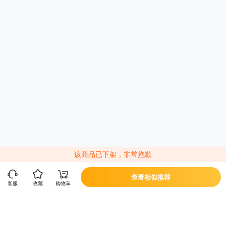
了重点设计，能够有效避免各类应用过度获取用户隐私数据。
标配电池
4600mAh
总结：
荣耀 Magic3 系列的是荣耀的重要里程碑，是其在极致产
充电功率
品主义下，对高端旗舰的理解和塑造。从整个产品的调性来看，
66W
（W）
荣耀 Magic3 系列和前两代产品有了很大的不同，在坚持一贯
的“探索”精神内核下，荣耀 Magic3 系列不失为一款全能旗舰，
产品特征
无论是其高端设计，还是旗舰的配置，从综合体验的角度来说，
产品特点
屏幕高刷新率,支持NFC,曲面屏
荣耀 Magic3 系列都有着非常多可圈可点的地方，是一款竞争力
十足的高端旗舰机。
功能特征
6.76英寸超曲屏,66W超级快充,4600mAh大电池
该商品已下架，非常抱歉
查看相似推荐
客服
收藏
购物车
立即换新