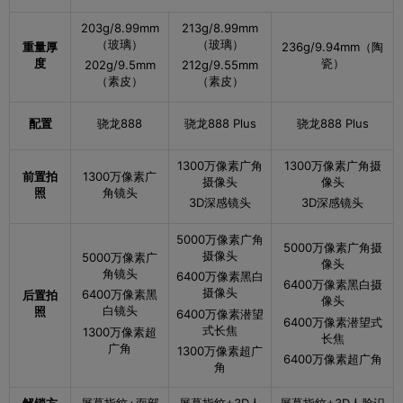
网络
203g/8.99mm
213g/8.99mm
手机类型
5G手机,智能手机,双卡双待
（玻璃）
（玻璃）
重量厚
236g/9.94mm（陶
度
瓷）
202g/9.5mm
212g/9.55mm
5G网络,4G全网通,移动4G（TD-LTE）,联通4G
（素皮）
（素皮）
（TD/FDD-LTE）,电信4G（TD/FDD-LTE）,联通
网络制式
3G（WCDMA）,电信3G（CDMA2000）,移动2
配置
骁龙888
骁龙888 Plus
骁龙888 Plus
G/联通2G（GSM ）,电信2G（CDMA）
SIM卡规格
两个Nano SIM卡
1300万像素广角
1300万像素广角摄
前置拍
1300万像素广
摄像头
像头
照
角镜头
影像系统
3D深感镜头
3D深感镜头
后置摄像头像
5000万像素广角
6400万像素+5000万像素+1300万像素
5000万像素广角摄
素
摄像头
5000万像素广
像头
角镜头
6400万像素黑白
6400万像素黑白摄
前置摄像头像
摄像头
6400万像素黑
后置拍
1300万像素
像头
素
白镜头
照
6400万像素潜望
6400万像素潜望式
式长焦
1300万像素超
长焦
闪光灯
1组LED补光灯
广角
1300万像素超广
6400万像素超广角
角
后置摄像头：电影模式、多镜录像、AI摄影、高像
素模式、延时摄影、广角、大光圈、夜景模式、超