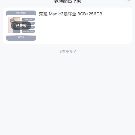
该商品已下架
时，色彩显示更加真实。通过德国莱茵硬件级低蓝光认证，可以
更加有效地保护视力。
光线感应
支持
荣耀 Magic3晨晖金 8GB+256GB
性能：
荣耀Magic3 搭配骁龙888，荣耀Magic 3 Pro和至臻版采
距离感应
支持
已失效
用骁龙888 Plus，5nm制程工艺，都是目前安卓手机阵营中性能
重力感应
支持
表现最强劲的手机处理器，配合出色的散热系统全方位保障性能
释放。荣耀Magic3系列还带来了全新的系统优化，提升流畅性和
连接与传输
抗老化性。
没有更多了
WiFi标准
WiFi 6
拍照：
荣耀Magic3系列配备有顶级的多摄影像系统，无论何种
场景，拍出杂志封面级大片不在话下。在影像方面首次将电影工
NFC技术
支持
业的视频处理流程AI化，让人人都能拍出电影感大片。
导航
内置GPS,支持A-GPS,支持Glonass,北斗
续航：
荣耀Magic3系列配备4600mAh大电池，荣耀Magic3支持
蓝牙
蓝牙5.2
66W有线超级快充，荣耀Magic3 Pro支持66W有线和50W无线
双超级快充，能够轻松满足不同场景的快充需求，全系列均通过
耳机接口
Type-C
德国莱茵安全快充的认证，充电又快又安全。
数据接口
Type-C
其他：
这次荣耀Magic3 Pro和Magic3至臻版支持IP68级防尘抗
水，极大地提升抗风险能力，另外荣耀Magic3系列对隐私方面做
充电与电池