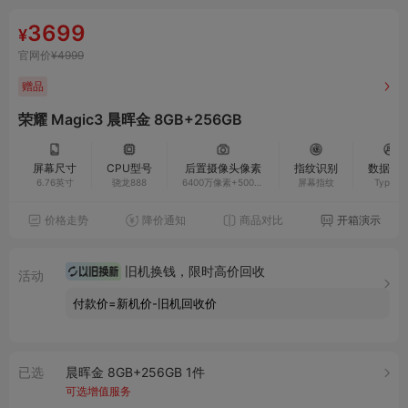
3699
¥
官网价
¥4999
赠品
荣耀 Magic3 晨晖金 8GB+256GB
屏幕尺寸
CPU型号
后置摄像头像素
指纹识别
数据接
6.76英寸
骁龙888
6400万像素+5000
屏幕指纹
Type-C
万像素+1300万像素
价格走势
降价通知
商品对比
开箱演示
旧机换钱，限时高价回收
活动
付款价=新机价-旧机回收价
已选
晨晖金 8GB+256GB 1件
可选增值服务