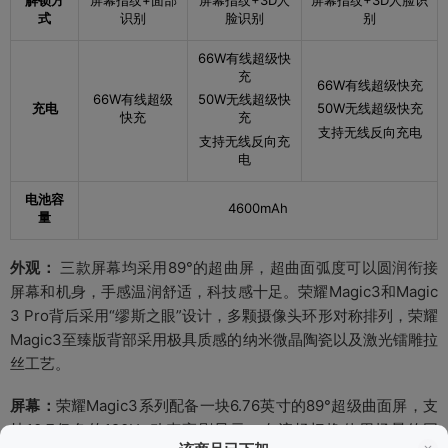
解锁方
屏幕指纹+面部
屏幕指纹+3D人
屏幕指纹+3D人脸识
级微距、人像模式(含美肤)、专业模式、慢动作、
式
识别
脸识别
别
拍摄特色
全景、滤镜、水印、笑脸抓拍、声控拍照、定时拍
摄；前置摄像头：人像模式、滤镜、笑脸抓拍、自
66W有线超级快
拍镜像、声控拍照、定时拍摄、手势拍照
充
66W有线超级快充
66W有线超级
50W无线超级快
后置摄像头：最大支持4K（3840×2160）视频录
充电
50W无线超级快充
快充
充
视频拍摄
制，支持EIS视频防抖；前置摄像头：最大支持4K
支持无线反向充电
支持无线反向充
（3840 × 2160）视频录制，支持EIS防抖
电
光学防抖
不支持
电池容
4600mAh
量
数码相机感光
CMOS
元件
外观：
三款屏幕均采用89°的超曲屏，超曲面弧度可以圆润衔接
数码相机功能
支持
屏幕和机身，手感温润舒适，科技感十足。荣耀Magic3和Magic
3 Pro背后采用“缪斯之眼”设计，多颗摄像头环形对称排列，荣耀
传感器
Magic3至臻版背部采用极具质感的纳米微晶陶瓷以及激光镭雕拉
丝工艺。
指纹识别
屏幕指纹
屏幕：
荣耀Magic3系列配备一块6.76英寸的89°超级曲面屏，支
电子罗盘
支持
持10.7亿色的120Hz动态高刷显示，在流畅切换使用场景的同
陀螺仪
支持