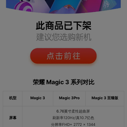
主屏分辨率
FHD+ 2772 × 1344 像素
屏幕像素密度
456 PPI
主屏材质
OLED
刷新率（H
120Hz
z）
系统与处理器
操作系统
安卓（Android）
荣耀 Magic 3 系列对比
CPU型号
骁龙888
核心数
八核
机型
Magic 3
Magic 3Pro
Magic 3 至臻版
CPU最高频率
2.84GHz
6.76英寸
柔性超曲屏
GPU型号
Adreno 660
屏幕
刷新率120Hz/
真10.7亿色
分辨率FHD+ 2772 × 1344