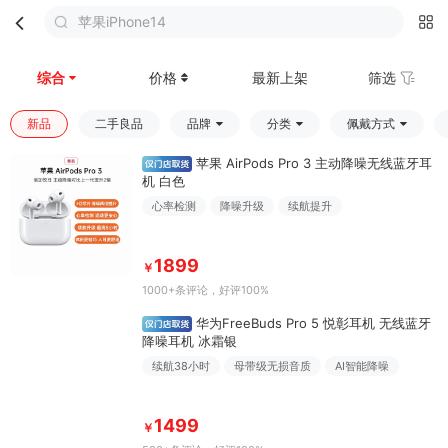
苹果iPhone14
首页
分类
购物车
我的
综合
价格
最新上架
筛选
新品
二手良品
品牌
分类
佩戴方式
苹果 AirPods Pro 3 主动降噪无线蓝牙耳
机 白色
心率检测
降噪升级
续航提升
1899
￥
1000+条评论
，好评100%
华为FreeBuds Pro 5 悦彰耳机 无线蓝牙
降噪耳机 冰霜银
续航38小时
母带级无损音质
AI智能降噪
1499
￥