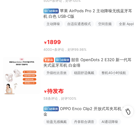
500+条评论
，好评100%
苹果 AirPods Pro 2 主动降噪无线蓝牙耳
机 白色 USB-C版
主动降噪
自适应通透模式
空间音频
全新 Apple
1899
￥
4000+条评论
，好评99.98%
韶音 OpenDots 2 E320 新一代耳
夹式蓝牙耳机 白金缮
升级杜比音效
稳固舒适佩戴
整机40小时续航
待发布
￥
58条评论
，好评100%
OPPO Enco Clip2 开放式耳夹耳机 高光
金
轻盈无感佩戴
丹拿联合调音
AI通话降噪